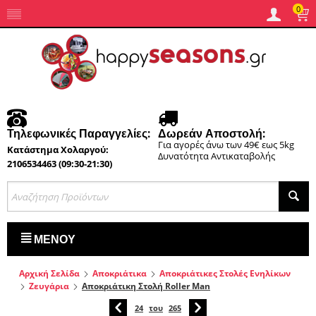
0
Τηλεφωνικές Παραγγελίες:
Δωρεάν Αποστολή:
Για αγορές άνω των 49€ εως 5kg
Κατάστημα Χολαργού:
Δυνατότητα Αντικαταβολής
2106534463 (09:30-21:30)
ΜΕΝΟΎ
Αρχική Σελίδα
Αποκριάτικα
Αποκριάτικες Στολές Ενηλίκων
Ζευγάρια
Αποκριάτικη Στολή Roller Man
24
του
265