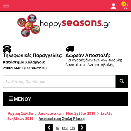
0
Τηλεφωνικές Παραγγελίες:
Δωρεάν Αποστολή:
Για αγορές άνω των 49€ εως 5kg
Κατάστημα Χολαργού:
Δυνατότητα Αντικαταβολής
2106534463 (09:30-21:30)
ΜΕΝΟΎ
Αρχική Σελίδα
Αποκριάτικα
Νέα Σχέδια 2019
Στολές
Ενηλίκων 2019
Αποκριάτικη Στολή Ράπερ
89
του
119