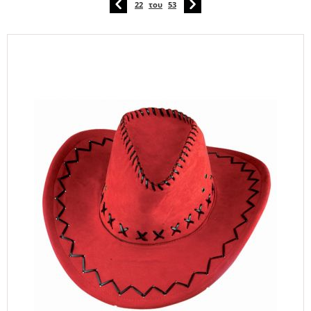
22
του
53