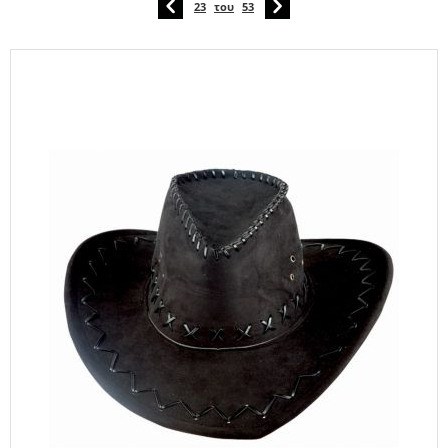
23
του
53