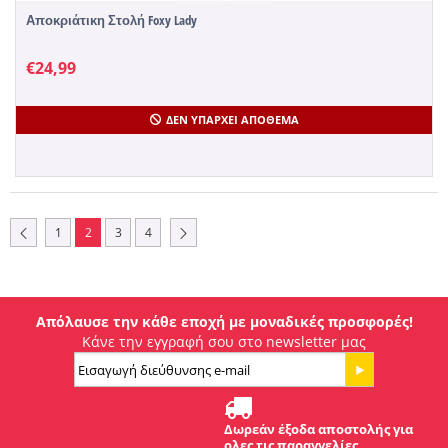
Αποκριάτικη Στολή Foxy Lady
€
24,99
ΔΕΝ ΥΠΆΡΧΕΙ ΑΠΌΘΕΜΑ
1
2
3
4
Απόλαυσε την κάθε εποχή με μοναδικές προσφορές!
Κάνε την εγγραφή σου στο newsletter μας
Δωρεάν έξοδα αποστολής για
ολες τις παραγγελίες