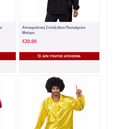
σο
Αποκριάτικη Στολή Disco Πουκάμισο
Μαύρο
€
20,00
ΔΕΝ ΥΠΆΡΧΕΙ ΑΠΌΘΕΜΑ