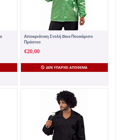
σο
Αποκριάτικη Στολή Disco Πουκάμισο
Πράσινο
€
20,00
ΔΕΝ ΥΠΆΡΧΕΙ ΑΠΌΘΕΜΑ