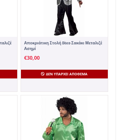
ταλιζέ
Αποκριάτικη Στολή Disco Σακάκι Μεταλιζέ
Ασημί
€
30,00
ΔΕΝ ΥΠΆΡΧΕΙ ΑΠΌΘΕΜΑ