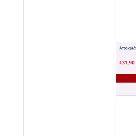
Αποκριάτ
€
31,90