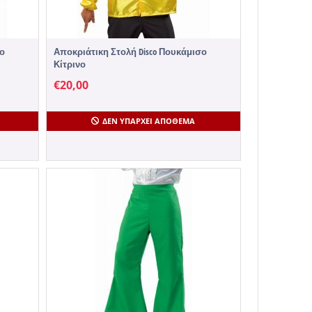
σο
Αποκριάτικη Στολή Disco Πουκάμισο
Κίτρινο
€
20,00
ΔΕΝ ΥΠΆΡΧΕΙ ΑΠΌΘΕΜΑ