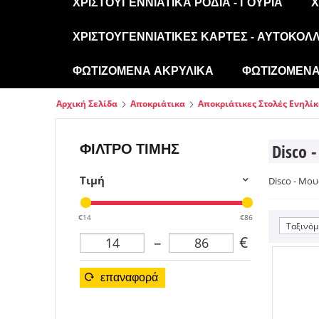
ΧΡΙΣΤΟΥΓΕΝΝΙΆΤΙΚΑ ΡΌΔΙΑ - ΓΟΎΡΙΑ
Χ
ΧΡΙΣΤΟΥΓΕΝΝΙΆΤΙΚΕΣ ΚΆΡΤΕΣ - ΑΥΤΟΚΌΛ
ΦΩΤΙΖΌΜΕΝΑ ΑΚΡΥΛΙΚΆ
ΦΩΤΙΖΌΜΕΝΑ 
Αρχική Σελίδα
Αποκριάτικα
Αποκριάτικες Στολές Ενηλί
ΦΊΛΤΡΟ ΤΙΜΉΣ
Disco
Τιμή
Disco - Μο
€14
€86
Ταξινόμ
–
€
επαναφορά