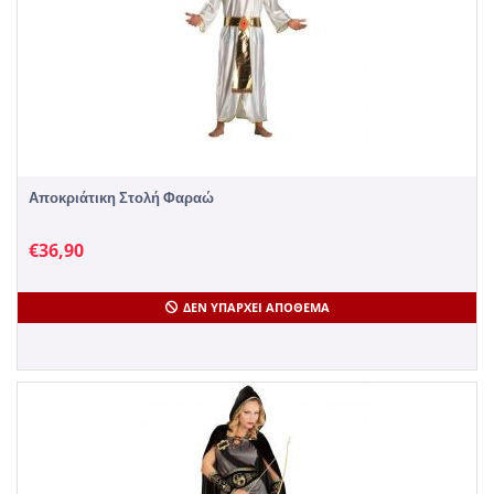
Αποκριάτικη Στολή Φαραώ
€
36,90
ΔΕΝ ΥΠΆΡΧΕΙ ΑΠΌΘΕΜΑ