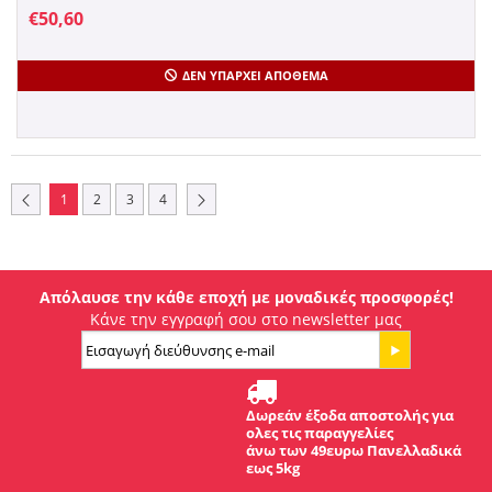
€
50,60
ΔΕΝ ΥΠΆΡΧΕΙ ΑΠΌΘΕΜΑ
1
2
3
4
Απόλαυσε την κάθε εποχή με μοναδικές προσφορές!
Κάνε την εγγραφή σου στο newsletter μας
Δωρεάν έξοδα αποστολής για
ολες τις παραγγελίες
άνω των 49ευρω Πανελλαδικά
εως 5kg