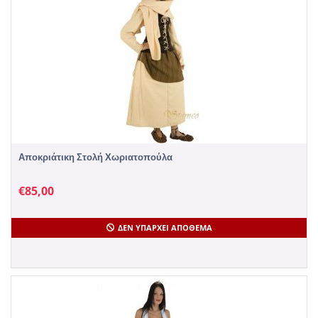
Αποκριάτικη Στολή Χωριατοπούλα
€
85,00
ΔΕΝ ΥΠΆΡΧΕΙ ΑΠΌΘΕΜΑ