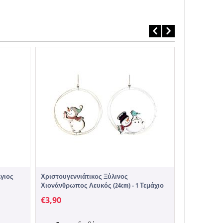
Χριστουγενν
Χρυσά Κέρατ
€
1,90
Άμεσα
Άγιος
Χριστουγεννιάτικος Ξύλινος
Χιονάνθρωπος Λευκός (24cm) - 1 Τεμάχιο
€
3,90