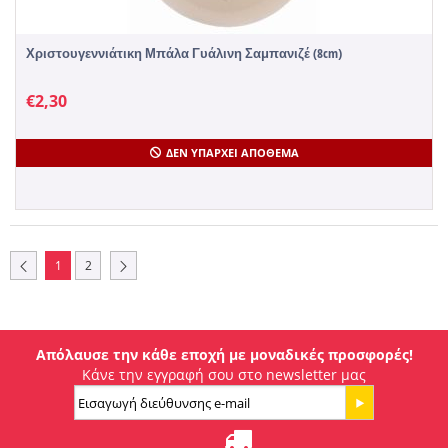
Χριστουγεννιάτικη Μπάλα Γυάλινη Σαμπανιζέ (8cm)
€
2,30
ΔΕΝ ΥΠΆΡΧΕΙ ΑΠΌΘΕΜΑ
1
2
Απόλαυσε την κάθε εποχή με μοναδικές προσφορές!
Κάνε την εγγραφή σου στο newsletter μας