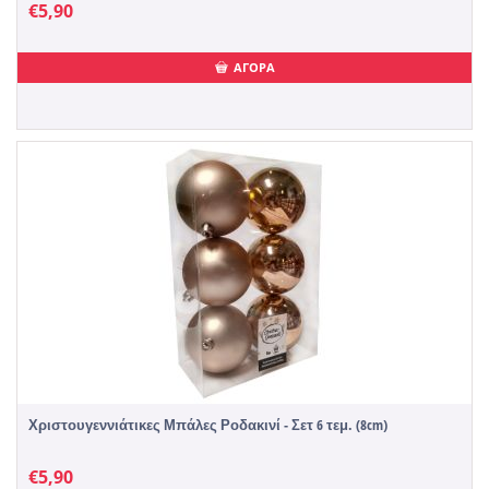
€
5,90
ΑΓΟΡΑ
Χριστουγεννιάτικες Μπάλες Ροδακινί - Σετ 6 τεμ. (8cm)
€
5,90