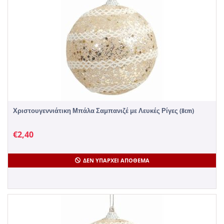
Χριστουγεννιάτικη Μπάλα Σαμπανιζέ με Λευκές Ρίγες (8cm)
€
2,40
ΔΕΝ ΥΠΆΡΧΕΙ ΑΠΌΘΕΜΑ