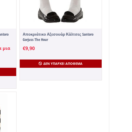
ntoro
Αποκριάτικο Αξεσουάρ Κάλτσες Santoro
Gorjuss The Hour
α μια
€
9,90
ΔΕΝ ΥΠΆΡΧΕΙ ΑΠΌΘΕΜΑ