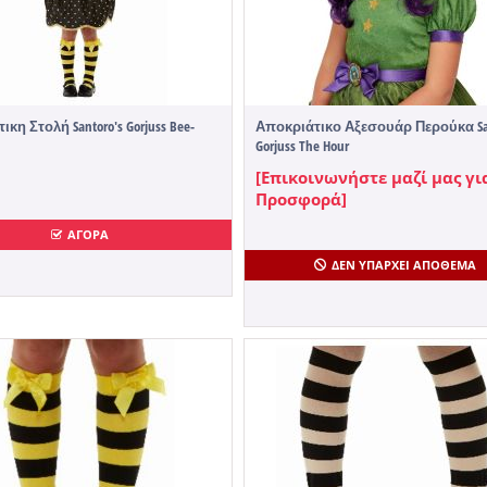
κη Στολή Santoro's Gorjuss Bee-
Αποκριάτικο Αξεσουάρ Περούκα Sa
Gorjuss The Hour
[Επικοινωνήστε μαζί μας γι
Προσφορά]
ΑΓΟΡΑ
ΔΕΝ ΥΠΆΡΧΕΙ ΑΠΌΘΕΜΑ