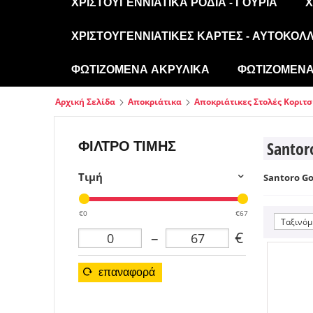
ΧΡΙΣΤΟΥΓΕΝΝΙΆΤΙΚΑ ΡΌΔΙΑ - ΓΟΎΡΙΑ
Χ
ΧΡΙΣΤΟΥΓΕΝΝΙΆΤΙΚΕΣ ΚΆΡΤΕΣ - ΑΥΤΟΚΌΛ
ΦΩΤΙΖΌΜΕΝΑ ΑΚΡΥΛΙΚΆ
ΦΩΤΙΖΌΜΕΝΑ 
Αρχική Σελίδα
Αποκριάτικα
Αποκριάτικες Στολές Κοριτ
ΦΊΛΤΡΟ ΤΙΜΉΣ
Santor
Τιμή
Santoro Go
€0
€67
Ταξινόμ
–
€
επαναφορά