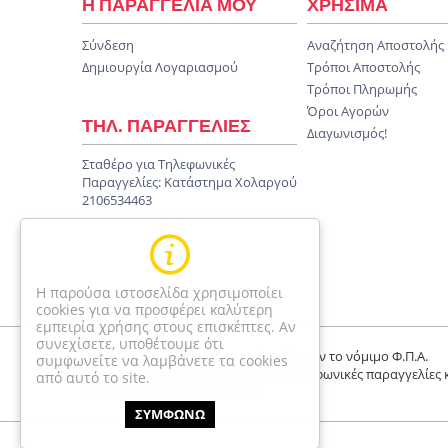
Η ΠΑΡΑΓΓΕΛΙΑ ΜΟΥ
ΧΡΗΣΙΜΑ
Σύνδεση
Αναζήτηση Αποστολής
Δημιουργία Λογαριασμού
Τρόποι Αποστολής
Τρόποι Πληρωμής
Όροι Αγορών
ΤΗΛ. ΠΑΡΑΓΓΕΛΙΕΣ
Διαγωνισμός!
Σταθέρο για Τηλεφωνικές
Παραγγελίες:
Κατάστημα Χολαργού
2106534463
Η παρούσα ιστοσελίδα χρησιμοποίει
cookies για να προσφέρει καλύτερη
εμπειρία χρήσης στους επισκέπτες. Αν
συνεχίσετε, υποθέτουμε ότι
Οι τιμές είναι τελικές και περιλαμβάνουν το νόμιμο Φ.Π.Α.
συμφωνείτε να λαμβάνετε τα cookies
Οι τιμές αφορούν μόνο online και τηλεφωνικές παραγγελίες 
από αυτό το site.
διαφέρουν απο το κατάστημα
ΣΥΜΦΩΝΩ