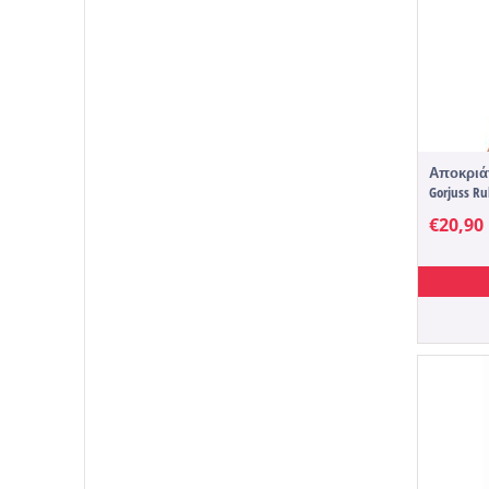
Αποκριάτ
Gorjuss R
€
20,90