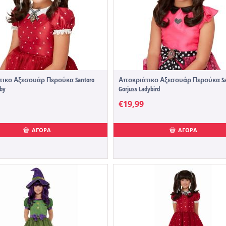
ικο Αξεσουάρ Περούκα Santoro
Αποκριάτικο Αξεσουάρ Περούκα Sa
uby
Gorjuss Ladybird
€
19,99
ΑΓΟΡΑ
ΑΓΟΡΑ