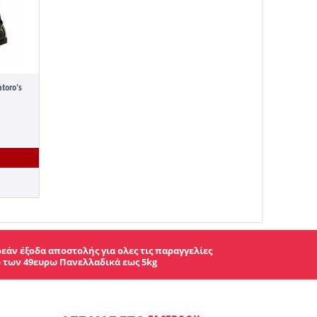
oro's
εάν έξοδα αποστολής για ολες τις παραγγελίες
 των 49ευρω Πανελλαδικά εως 5kg