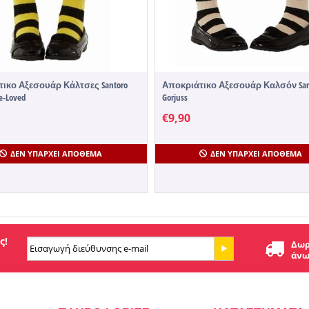
ικο Αξεσουάρ Κάλτσες Santoro
Αποκριάτικο Αξεσουάρ Καλσόν Sant
e-Loved
Gorjuss
€
9,90
ΔΕΝ ΥΠΆΡΧΕΙ ΑΠΌΘΕΜΑ
ΔΕΝ ΥΠΆΡΧΕΙ ΑΠΌΘΕΜΑ
ς!
Δωρ
άνω