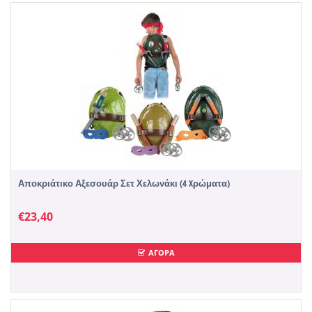
Αποκριάτικο Αξεσουάρ Σετ Χελωνάκι (4 Xρώματα)
€
23,40
ΑΓΟΡΑ