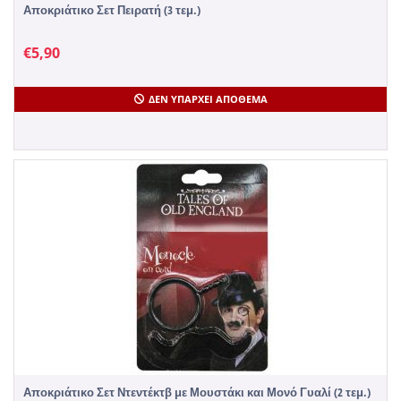
Αποκριάτικο Σετ Πειρατή (3 τεμ.)
€
5,90
ΔΕΝ ΥΠΆΡΧΕΙ ΑΠΌΘΕΜΑ
Αποκριάτικο Σετ Ντεντέκτβ με Μουστάκι και Μονό Γυαλί (2 τεμ.)