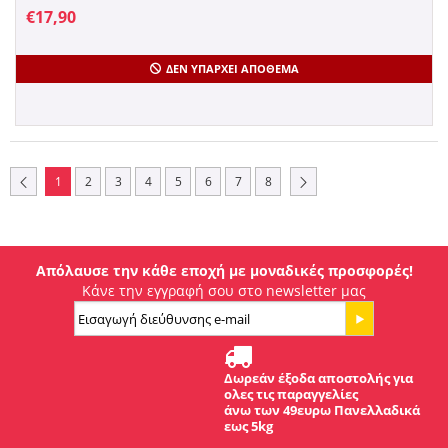
€
17,90
ΔΕΝ ΥΠΆΡΧΕΙ ΑΠΌΘΕΜΑ
1
2
3
4
5
6
7
8
Απόλαυσε την κάθε εποχή με μοναδικές προσφορές!
Κάνε την εγγραφή σου στο newsletter μας
Δωρεάν έξοδα αποστολής για
ολες τις παραγγελίες
άνω των 49ευρω Πανελλαδικά
εως 5kg