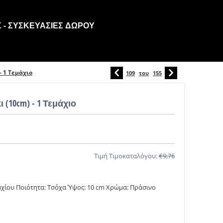
 - ΣΥΣΚΕΥΑΣΊΕΣ ΔΏΡΟΥ
- 1 Τεμάχιο
109
του
155
(10cm) - 1 Τεμάχιο
Τιμή Τιμοκαταλόγου:
€
9,76
μαχίου Ποιότητα: Τσόχα Ύψος: 10 cm Χρώμα: Πράσινο