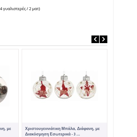
 4 γυαλιστερές / 2 ματ)
Χριστουγεν
Στρας και Χά
€
3,50
Άμεσα
νη, με
Χριστουγεννιάτικη Μπάλα, Διάφανη, με
Διακόσμηση Εσωτερικά - 3 ...