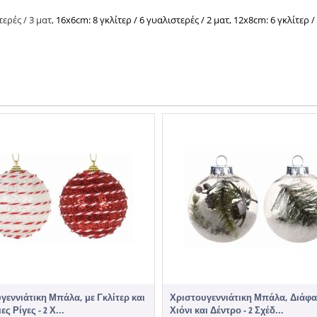
τερές / 3 ματ,
16x6cm: 8 γκλίτερ / 6 γυαλιστερές / 2 ματ, 12x8cm: 6 γκλίτερ /
γεννιάτικη Μπάλα, με Γκλίτερ και
Χριστουγεννιάτικη Μπάλα, Διάφα
ες Ρίγες - 2 Χ...
Χιόνι και Δέντρο - 2 Σχέδ...