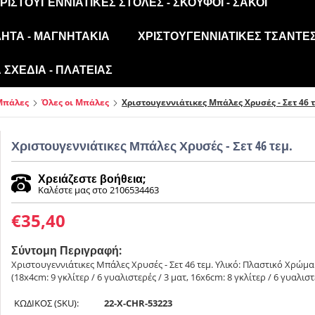
ΡΙΣΤΟΥΓΕΝΝΙΆΤΙΚΕΣ ΣΤΟΛΈΣ - ΣΚΟΎΦΟΙ - ΣΆΚΟΙ
ΛΗΤΑ - ΜΑΓΝΗΤΆΚΙΑ
ΧΡΙΣΤΟΥΓΕΝΝΙΆΤΙΚΕΣ ΤΣΆΝΤΕΣ
ΣΧΈΔΙΑ - ΠΛΑΤΕΊΑΣ
Μπάλες
Όλες οι Μπάλες
Χριστουγεννιάτικες Μπάλες Χρυσές - Σετ 46 τ
Χριστουγεννιάτικες Μπάλες Χρυσές - Σετ 46 τεμ.
Χρειάζεστε βοήθεια;
Καλέστε μας στο 2106534463
€
35,40
Σύντομη Περιγραφή:
Χριστουγεννιάτικες Μπάλες Χρυσές - Σετ 46 τεμ. Υλικό: Πλαστικό Χρώμα
(18x4cm: 9 γκλίτερ / 6 γυαλιστερές / 3 ματ, 16x6cm: 8 γκλίτερ / 6 γυαλιστε
ΚΩΔΙΚΟΣ (SKU):
22-X-CHR-53223