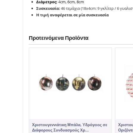
Διάμετρος:
4
cm, 6cm, 8cm
Συσκευασία:
46 τεμάχια
(18x4cm: 9 γκλίτερ / 6 γυαλισ
H τιμή αναφέρεται σε μία συσκευασία
Προτεινόμενα Προϊόντα
Χριστουγεννιάτικη Μπάλα, Υδρόγειος σε
Χριστου
Διάφορους Συνδυασμούς Χρ...
Οριζόντι