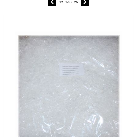
22
του
26