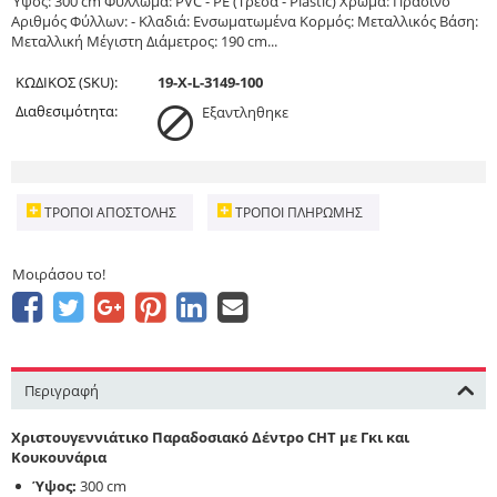
Ύψος: 300 cm Φύλλωμα: PVC - PE (Τρέσα - Plastic) Χρώμα: Πράσινο
Αριθμός Φύλλων: - Κλαδιά: Ενσωματωμένα Κορμός: Μεταλλικός Βάση:
Μεταλλική Μέγιστη Διάμετρος: 190 cm...
ΚΩΔΙΚΟΣ (SKU):
19-X-L-3149-100
Διαθεσιμότητα:
Εξαντληθηκε
ΤΡΌΠΟΙ ΑΠΟΣΤΟΛΉΣ
ΤΡΌΠΟΙ ΠΛΗΡΩΜΉΣ
Μοιράσου το!
Περιγραφή
Χριστουγεννιάτικο Παραδοσιακό Δέντρο CHT με Γκι και
Κουκουνάρια
Ύψος:
300 cm