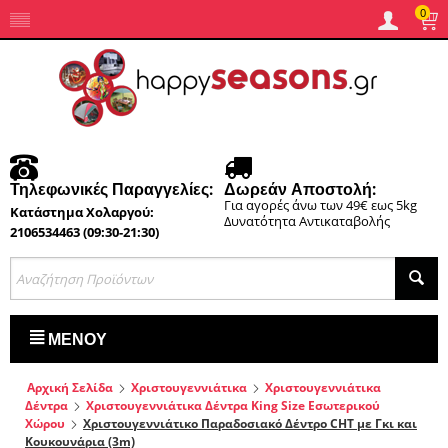
0
Τηλεφωνικές Παραγγελίες:
Δωρεάν Αποστολή:
Για αγορές άνω των 49€ εως 5kg
Κατάστημα Χολαργού:
Δυνατότητα Αντικαταβολής
2106534463 (09:30-21:30)
ΜΕΝΟΎ
Αρχική Σελίδα
Χριστουγεννιάτικα
Χριστουγεννιάτικα
Δέντρα
Χριστουγεννιάτικα Δέντρα King Size Εσωτερικού
Χώρου
Χριστουγεννιάτικο Παραδοσιακό Δέντρο CHT με Γκι και
Κουκουνάρια (3m)