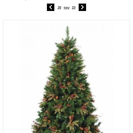
20
του
23