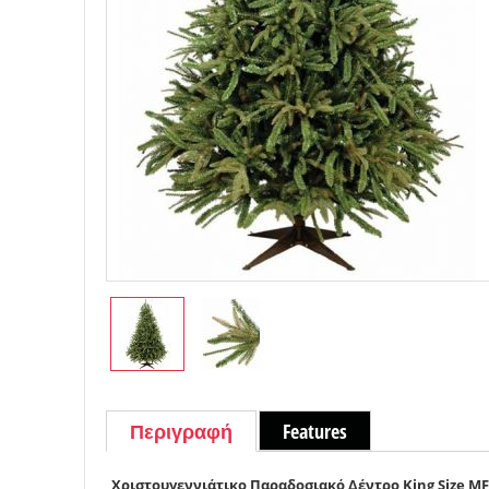
Περιγραφή
Features
Χριστουγεννιάτικο Παραδοσιακό Δέντρο King Size M