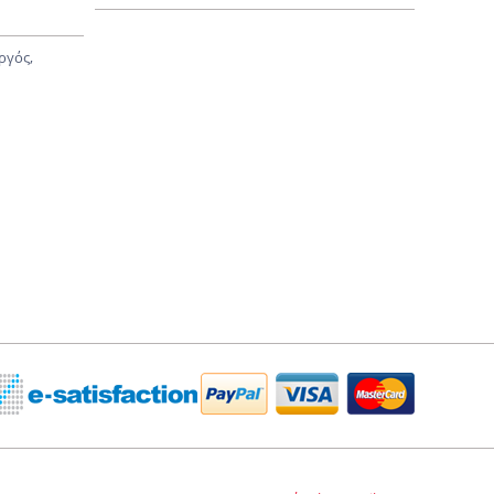
ργός,