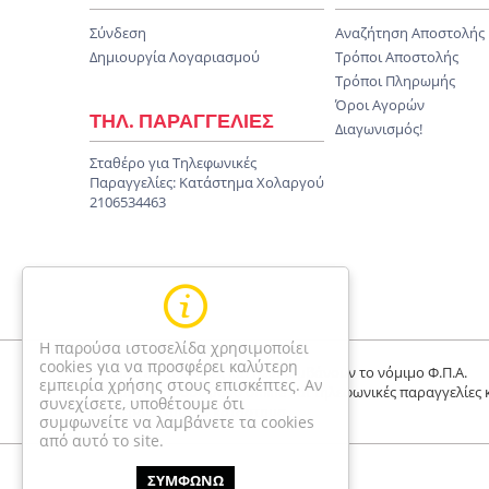
Σύνδεση
Αναζήτηση Αποστολής
Δημιουργία Λογαριασμού
Τρόποι Αποστολής
Τρόποι Πληρωμής
Όροι Αγορών
ΤΗΛ. ΠΑΡΑΓΓΕΛΙΕΣ
Διαγωνισμός!
Σταθέρο για Τηλεφωνικές
Παραγγελίες:
Κατάστημα Χολαργού
2106534463
Η παρούσα ιστοσελίδα χρησιμοποίει
cookies για να προσφέρει καλύτερη
Οι τιμές είναι τελικές και περιλαμβάνουν το νόμιμο Φ.Π.Α.
εμπειρία χρήσης στους επισκέπτες. Αν
Οι τιμές αφορούν μόνο online και τηλεφωνικές παραγγελίες 
συνεχίσετε, υποθέτουμε ότι
διαφέρουν απο το κατάστημα
συμφωνείτε να λαμβάνετε τα cookies
από αυτό το site.
ΣΥΜΦΩΝΩ