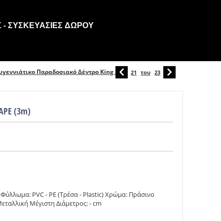
 - ΣΥΣΚΕΥΑΣΊΕΣ ΔΏΡΟΥ
υγεννιάτικο Παραδοσιακό Δέντρο King Size
21
του
23
APE (3m)
ύλλωμα: PVC - PE (Τρέσα - Plastic) Χρώμα: Πράσινο
εταλλική Μέγιστη Διάμετρος: - cm