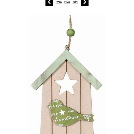
294
του
381