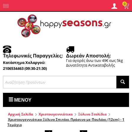
0
Τηλεφωνικές Παραγγελίες:
Δωρεάν Αποστολή:
Για αγορές άνω των 49€ εως 5kg
Κατάστημα Χολαργού:
Δυνατότητα Αντικαταβολής
2106534463 (09:30-21:30)
ΜΕΝΟΎ
Αρχική Σελίδα
Χριστουγεννιάτικα
Ξύλινα Στολίδια
Χριστουγεννιάτικο Ξύλινο Σπιτάκι Πράσινο με Πουλάκι (12cm) - 1
Τεμάχιο