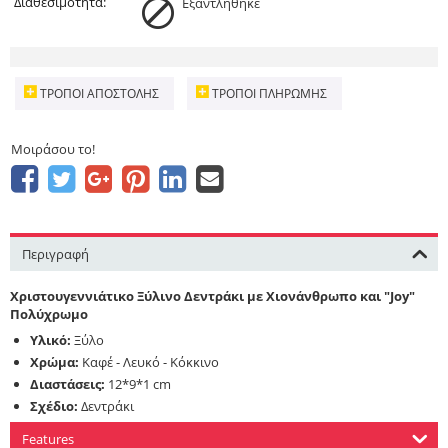
Διαθεσιμότητα:
Εξαντληθηκε
ΤΡΌΠΟΙ ΑΠΟΣΤΟΛΉΣ
ΤΡΌΠΟΙ ΠΛΗΡΩΜΉΣ
Μοιράσου το!
Περιγραφή
Χριστουγεννιάτικο Ξύλινο Δεντράκι με Χιονάνθρωπο και "Joy"
Πολύχρωμο
Υλικό:
Ξύλο
Χρώμα:
Καφέ - Λευκό - Κόκκινο
Διαστάσεις:
12*9*1 cm
Σχέδιο:
Δεντράκι
Features