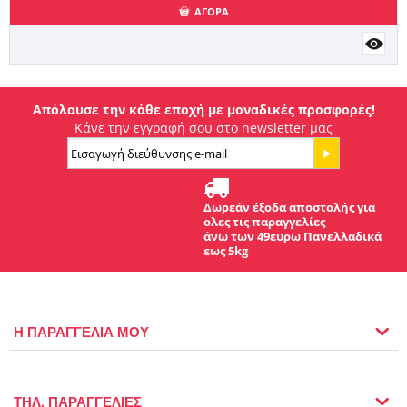
ΑΓΟΡΑ
Απόλαυσε την κάθε εποχή με μοναδικές προσφορές!
Κάνε την εγγραφή σου στο newsletter μας
Δωρεάν έξοδα αποστολής για
ολες τις παραγγελίες
άνω των 49ευρω Πανελλαδικά
εως 5kg
Η ΠΑΡΑΓΓΕΛΙΑ ΜΟΥ
ΤΗΛ. ΠΑΡΑΓΓΕΛΙΕΣ