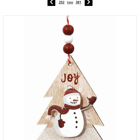
252
του
381