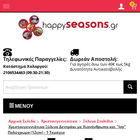
0
Τηλεφωνικές Παραγγελίες:
Δωρεάν Αποστολή:
Για αγορές άνω των 49€ εως 5kg
Κατάστημα Χολαργού:
Δυνατότητα Αντικαταβολής
2106534463 (09:30-21:30)
ΜΕΝΟΎ
Αρχική Σελίδα
Χριστουγεννιάτικα
Ξύλινα Στολίδια
Χριστουγεννιάτικο Ξύλινο Δεντράκι με Χιονάνθρωπο και "Joy"
Πολύχρωμο (12cm) - 1 Τεμάχιο