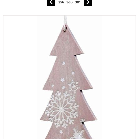
256
του
381