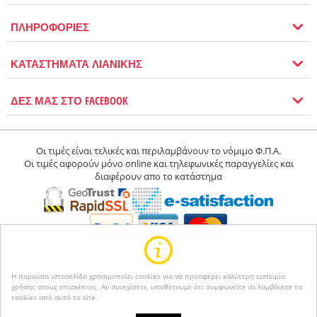
ΠΛΗΡΟΦΟΡΙΕΣ
ΚΑΤΑΣΤΗΜΑΤΑ ΛΙΑΝΙΚΗΣ
ΔΕΣ ΜΑΣ ΣΤΟ FACEBOOK
Οι τιμές είναι τελικές και περιλαμβάνουν το νόμιμο Φ.Π.Α.
Οι τιμές αφορούν μόνο online και τηλεφωνικές παραγγελίες και
διαφέρουν απο το κατάστημα
Η παρούσα ιστοσελίδα χρησιμοποίει cookies για να προσφέρει καλύτερη εμπειρία
χρήσης στους επισκέπτες. Αν συνεχίσετε, υποθέτουμε ότι συμφωνείτε να λαμβάνετε τα
© 2004-2026 Happyseasons.
Powered by CS-Cart
cookies από αυτό το site.