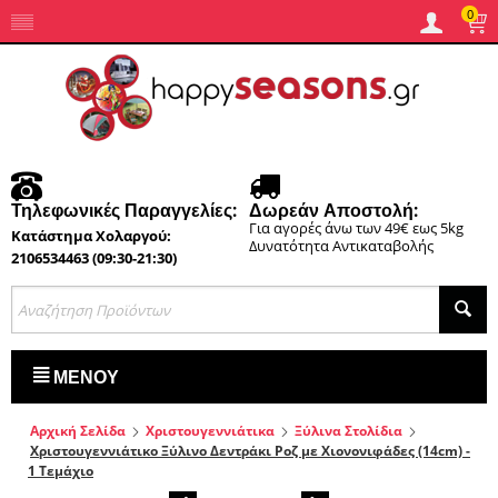
0
Τηλεφωνικές Παραγγελίες:
Δωρεάν Αποστολή:
Για αγορές άνω των 49€ εως 5kg
Κατάστημα Χολαργού:
Δυνατότητα Αντικαταβολής
2106534463 (09:30-21:30)
ΜΕΝΟΎ
Αρχική Σελίδα
Χριστουγεννιάτικα
Ξύλινα Στολίδια
Χριστουγεννιάτικο Ξύλινο Δεντράκι Ροζ με Χιονονιφάδες (14cm) -
1 Τεμάχιο