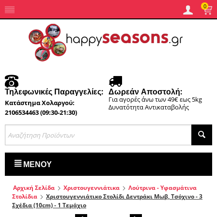
0
Τηλεφωνικές Παραγγελίες:
Δωρεάν Αποστολή:
Για αγορές άνω των 49€ εως 5kg
Κατάστημα Χολαργού:
Δυνατότητα Αντικαταβολής
2106534463 (09:30-21:30)
ΜΕΝΟΎ
Αρχική Σελίδα
Χριστουγεννιάτικα
Λούτρινα - Υφασμάτινα
Στολίδια
Χριστουγεννιάτικο Στολίδι Δεντράκι Μωβ, Τσόχινο - 3
Σχέδια (10cm) - 1 Τεμάχιο