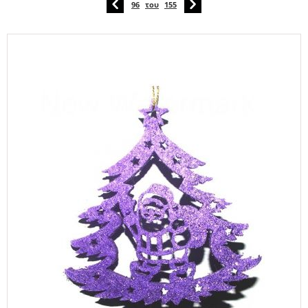
96
του
155