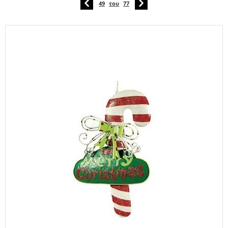
49
του
77